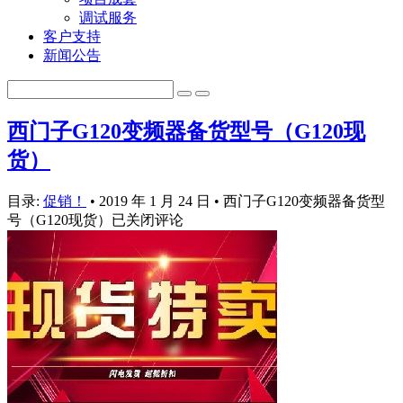
调试服务
客户支持
新闻公告
西门子G120变频器备货型号（G120现
货）
目录:
促销！
•
2019 年 1 月 24 日
•
西门子G120变频器备货型
号（G120现货）
已关闭评论