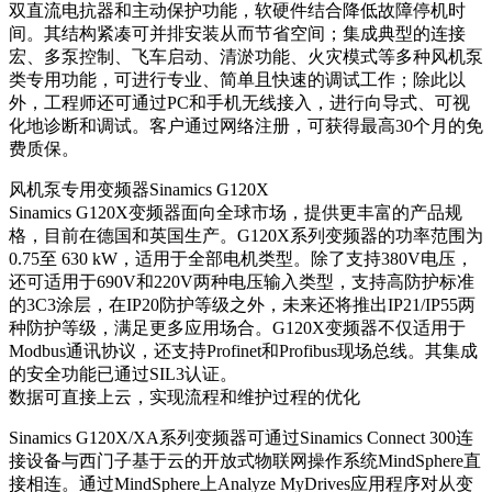
双直流电抗器和主动保护功能，软硬件结合降低故障停机时
间。其结构紧凑可并排安装从而节省空间；集成典型的连接
宏、多泵控制、飞车启动、清淤功能、火灾模式等多种风机泵
类专用功能，可进行专业、简单且快速的调试工作；除此以
外，工程师还可通过PC和手机无线接入，进行向导式、可视
化地诊断和调试。客户通过网络注册，可获得最高30个月的免
费质保。
风机泵专用变频器Sinamics G120X
Sinamics G120X变频器面向全球市场，提供更丰富的产品规
格，目前在德国和英国生产。G120X系列变频器的功率范围为
0.75至 630 kW，适用于全部电机类型。除了支持380V电压，
还可适用于690V和220V两种电压输入类型，支持高防护标准
的3C3涂层，在IP20防护等级之外，未来还将推出IP21/IP55两
种防护等级，满足更多应用场合。G120X变频器不仅适用于
Modbus通讯协议，还支持Profinet和Profibus现场总线。其集成
的安全功能已通过SIL3认证。
数据可直接上云，实现流程和维护过程的优化
Sinamics G120X/XA系列变频器可通过Sinamics Connect 300连
接设备与西门子基于云的开放式物联网操作系统MindSphere直
接相连。通过MindSphere上Analyze MyDrives应用程序对从变