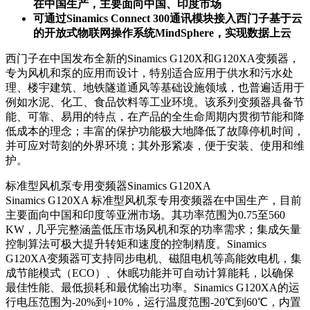
在中国生产，主要面向中国、印度市场
可通过Sinamics Connect 300通讯模块接入西门子基于云
的开放式物联网操作系统MindSphere，实现数据上云
西门子在中国发布全新的Sinamics G120X和G120XA变频器，
专为风机和泵的应用而设计，特别适合应用于供水和污水处
理、楼宇建筑、地铁隧道通风等基础设施领域，也普遍适用于
例如水泥、化工、食品饮料等工业环境。该系列变频器具备节
能、可靠、易用的特点，在产品的全生命周期内贯彻节能和降
低成本的理念；丰富的保护功能极大地降低了故障停机时间，
并可应对苛刻的外界环境；其外形紧凑，便于安装、使用和维
护。
标准型风机泵专用变频器Sinamics G120XA
Sinamics G120XA 标准型风机泵专用变频器在中国生产，目前
主要面向中国和印度等亚洲市场。其功率范围为0.75至560
KW，几乎完整涵盖低压市场风机和泵的功率需求；集成矢量
控制算法可极大提升转矩和速度的控制精度。Sinamics
G120XA变频器可支持同步电机、磁阻电机等高能效电机，集
成节能模式（ECO）、休眠功能并可自动计算能耗，以确保
最佳性能、最低损耗和最优输出功率。Sinamics G120XA的运
行电压范围为-20%到+10%，运行温度范围-20℃到60℃，内置