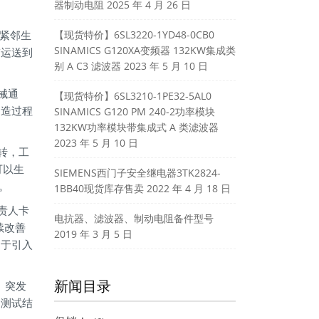
器制动电阻
2025 年 4 月 26 日
库紧邻生
【现货特价】6SL3220-1YD48-0CB0
SINAMICS G120XA变频器 132KW集成类
带运送到
别 A C3 滤波器
2023 年 5 月 10 日
械通
【现货特价】6SL3210-1PE32-5AL0
制造过程
SINAMICS G120 PM 240-2功率模块
132KW功率模块带集成式 A 类滤波器
2023 年 5 月 10 日
转，工
可以生
SIEMENS西门子安全继电器3TK2824-
。
1BB40现货库存售卖
2022 年 4 月 18 日
责人卡
电抗器、滤波器、制动电阻备件型号
续改善
2019 年 3 月 5 日
由于引入
新闻目录
、突发
和测试结