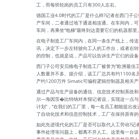
工，而每班轮岗的员工只有300人左右。
德国工业4.0时代的工厂是什么样?记者在西门
产车间，二者通过地下通道相连通。在车间内，可
车间，再乘坐“电梯”最终到达需要它们的机器那里
在电子制造工厂车间内，在同一条生产线上，传送
讯，决定下一步左转驶向工人的工作台，或者右转
的控制，也就是说，产品可以告诉生产它们的设备
西门子公司安贝格电子制造工厂被誉为“欧洲最佳工
人数量并不多。据介绍，该工厂总共有约1100名
产约1200万件 Simatic可编程逻辑控制器及
通过产品与生产设备的通信、信息技术控制系统和流
尔—海因茨�比特纳对本报记者说，实现这一点与
计划”，“在我们的工厂里，每一名员工都能提出改
了自动化技术和信息控制技术，工厂在保持原有的
如此先进现代化的工厂是否可以取代人工劳动?记
事件处理等问题上，都离不开人工。这里每一台设